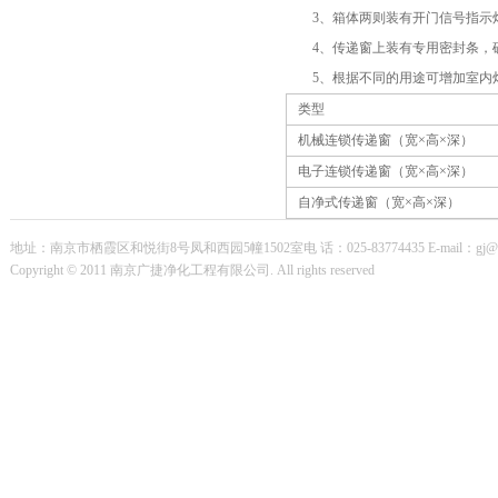
洛阳康耀电子有限公司三期
3、箱体两则装有开门信号指示
南京菲隆科技有限公司
4、传递窗上装有专用密封条，
5、根据不同的用途可增加室内
类型
机械连锁传递窗（宽×高×深）
电子连锁传递窗（宽×高×深）
自净式传递窗（宽×高×深）
地址：南京市栖霞区和悦街8号凤和西园5幢1502室电 话：025-83774435 E-mail：gj@njgu
Copyright © 2011 南京广捷净化工程有限公司. All rights reserved